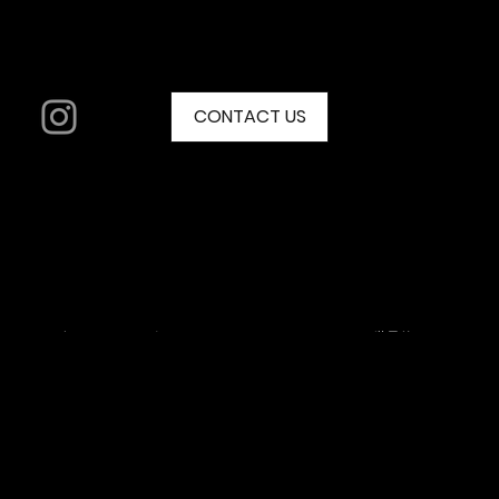
にグランドオープンいたします六本木ヒルズにありますヴィクト
リアゴルフ六本木ヒルズ店にて展開いたします。 「Full
Swing」...
OUR
MISSIO
CONTACT US
© 2024 by FullSwing Japan
N
ヴァーチャルスポーツのハードおよびソフトウェアの世界的リー