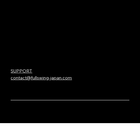
KIT LAUNCH MONITOR
FULL SWING KIT STUDIO
VIRTUAL GREEN
OTHER
FULL SWING SOFTWARE
INSTALLATIONS
TEAM FULLSWING
TGL
Contact
SUPPORT
contact@fullswing-japan.com