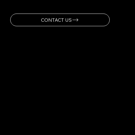
ダーになること。
「自宅でショットを形作る能力があることで、
勝利に集中できる。それが私がFULL SWINGを
選んだ理由だ。」
-TIGER WOODS
CONTACT US
FULL SWING GOLF
PRODUCTS
PRO 2.0 SIMULATOR
SPORT SERIES