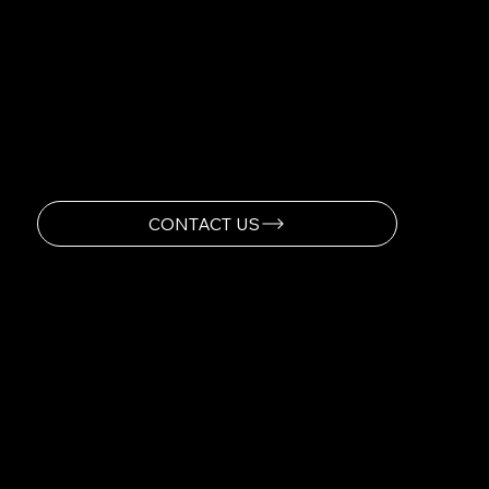
「自宅でショットを形作る能力があることで、
勝利に集中できる。それが私がFULL SWINGを
選んだ理由だ。」
-TIGER WOODS
CONTACT US
FULL SWING GOLF
PRODUCTS
PRO 2.0 SIMULATOR
SPORT SERIES