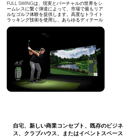
FULL SWINGは、現実とバーチャルの世界をシ
ームレスに繋ぐ弾道によって、市場で最もリア
ルなゴルフ体験を提供します。高度なトライト
ラッキング技術を使用し、あらゆるディテール
を正確に捉えます。これにより、シミュレータ
ーで表示される弾道が現実と完全に一致し、究
極のリアリズムとパフォーマンスを実現しま
す。その信頼性は、世界中のトッププロにも認
められています。
自宅、新しい商業コンセプト、既存のビジネ
自宅、新しい商業コンセプト、既存のビジネ
ス、クラブハウス、またはイベントスペース
ス、クラブハウス、またはイベントスペース