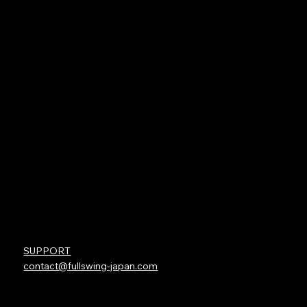
KIT LAUNCH MONITOR
FULL SWING KIT STUDIO
VIRTUAL GREEN
OTHER
FULL SWING SOFTWARE
INSTALLATIONS
TEAM FULLSWING
TGL
Contact
SUPPORT
contact@fullswing-japan.com