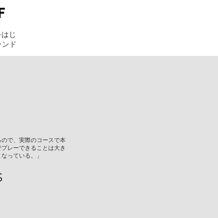
F
をはじ
ランド
るので、実際のコースで本
でプレーできることは大き
となっている。」
S