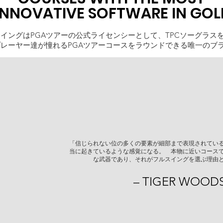
INNOVATIVE SOFTWARE IN GOL
イングはPGAツアーの公式ライセンシーとして、TPCソーグラス
レーヤー達が憧れるPGAツアーコースをラウンドできる唯一のブ
。
「信じられない位の多くの要素が細部まで表現されてい
当に起きているような感覚になる。 本物に近いコース
な武器であり、それがフルスイングを選ぶ理由
– TIGER WOOD