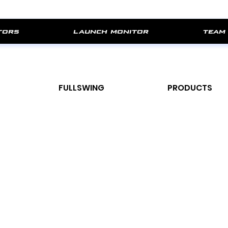
tors
launch monitor
team
FULLSWING
PRODUCTS